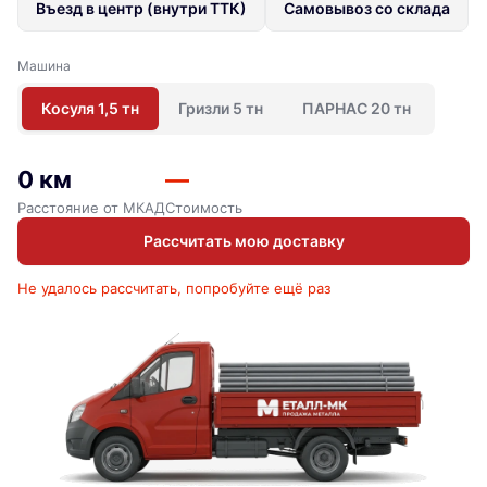
Въезд в центр (внутри ТТК)
Самовывоз со склада
Машина
Косуля 1,5 тн
Гризли 5 тн
ПАРНАС 20 тн
0 км
—
Расстояние от МКАД
Стоимость
Рассчитать мою доставку
Не удалось рассчитать, попробуйте ещё раз