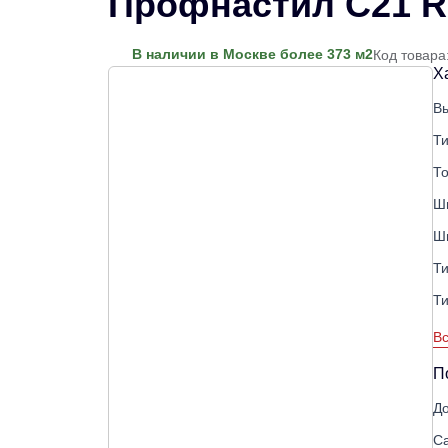
Профнастил С21 R
В наличии в Москве более 373 м2
Код товара
Х
В
Ти
Т
Ш
Ш
Т
Т
Вс
П
До
С