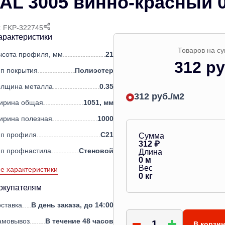
AL 3005 винно-красный 0
: FKP-322745
арактеристики
Товаров на с
ысота профиля, мм
21
312 ру
п покрытия
Полиэстер
олщина металла
0.35
312 руб./м2
ирина общая
1051, мм
ирина полезная
1000
ип профиля
С21
Сумма
312
₽
ип профнастила
Стеновой
Длина
0
м
Вес
е характеристики
0
кг
окупателям
ставка
В день заказа, до 14:00
амовывоз
В течение 48 часов
В корзи