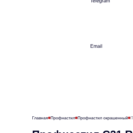
Telegram
Email
Главная
Профнастил
Профнастил окрашенный
П