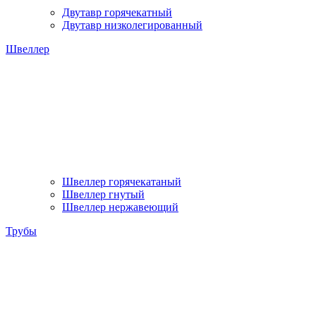
Двутавр горячекатный
Двутавр низколегированный
Швеллер
Швеллер горячекатаный
Швеллер гнутый
Швеллер нержавеющий
Трубы