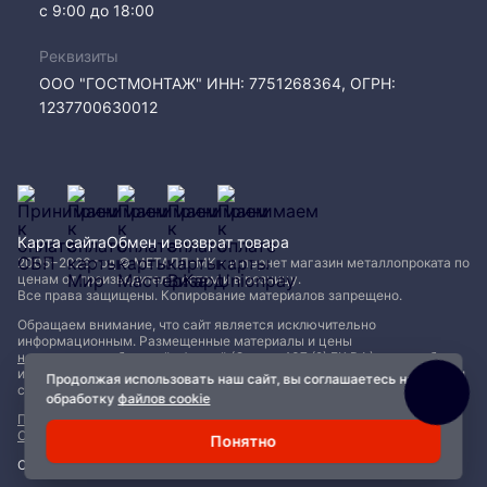
с 9:00 до 18:00
Реквизиты
ООО "ГОСТМОНТАЖ" ИНН: 7751268364, ОГРН:
1237700630012
Карта сайта
Обмен и возврат товара
2005−2026 год © МЕТАЛЛ-МК - интернет магазин металлопроката по
ценам от производителя, оптом и в розницу.
Все права защищены. Копирование материалов запрещено.
Обращаем внимание, что сайт является исключительно
информационным. Размещенные материалы и цены
не являются публичной офертой (Статья 437 (2) ГК РФ)
и могут быть
изменены без уведомления. Для уточнения наличия, характеристик и
Продолжая использовать наш сайт, вы соглашаетесь на
стоимости материалов обращайтесь в офисы продаж.
обработку
файлов cookie
Политика конфиденциальности
|
Пользовательское соглашение
|
Обработка файлов Cookie
Понятно
Сделано с ❤️