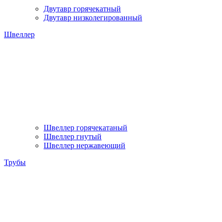
Двутавр горячекатный
Двутавр низколегированный
Швеллер
Швеллер горячекатаный
Швеллер гнутый
Швеллер нержавеющий
Трубы