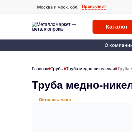
Прайс-лист
Москва и моск. обл.
Каталог
О компани
Главная
Трубы
Труба медно-никелевая
Труба 
Труба медно-нике
Осталось мало