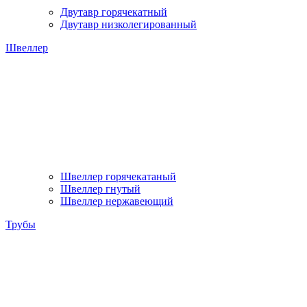
Двутавр горячекатный
Двутавр низколегированный
Швеллер
Швеллер горячекатаный
Швеллер гнутый
Швеллер нержавеющий
Трубы