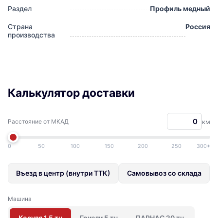
Раздел
Профиль медный
Страна
Россия
производства
Калькулятор доставки
Расстояние от МКАД
км
0
50
100
150
200
250
300+
Въезд в центр (внутри ТТК)
Самовывоз со склада
Машина
Косуля 1,5 тн
Гризли 5 тн
ПАРНАС 20 тн