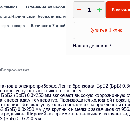
амовывоз
В течение 48 часов
В корзи
плата
Наличными, безналичным
зврат товара
В течение 7 дней
Купить в 1 клик
Нашли дешевле?
ы
Вопрос-ответ
тактов в электроприборах. Лента бронзовая БрБ2 (БрБ) 0,
ажны упругость и стойкость к износу.
БрБ2 (БрБ) 0,3х250 мм включают высокую коррозионную ст
а к перепадам температур. Производится холодной прокатк
трения. Высокая упругость сочетается с коррозионной сто
2 (БрБ) 0,3х250 мм для крупных и мелких заказчиков от 95
средников. Широкий ассортимент в наличии исключает зад
2 (БрБ) 0,3х250 мм