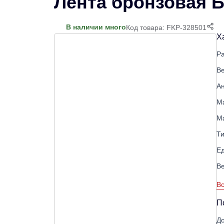
Лента бронзовая Б
В наличии много
Код товара: FKP-328501
Х
Р
Ве
Ан
М
М
Ти
Е
В
Вс
П
До