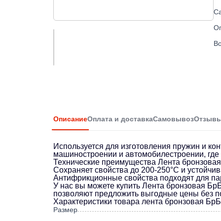
С
О
Во
Описание
Оплата и доставка
Самовывоз
Отзыв
Используется для изготовления пружин и кон
машиностроении и автомобилестроении, где в
Технические преимущества Лента бронзовая 
Сохраняет свойства до 200-250°C и устойчив
Антифрикционные свойства подходят для пар 
У нас вы можете купить Лента бронзовая БрБ
позволяют предложить выгодные цены без по
Характеристики товара лента бронзовая БрБ
Размер