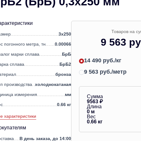
рБ2 (БрБ) 0,3х250 мм
арактеристики
Товаров на с
азмер
3х250
9 563 ру
с погонного метра, тн
0.00066
алог марки сплава
БрБ
14 490 руб./кг
арка сплава
БрБ2
9 563 руб./метр
атериал
бронза
п производства
холоднокатаная
диница измерения
мм
Сумма
9563
₽
ес
0.66 кг
Длина
0
м
е характеристики
Вес
0.66
кг
окупателям
ставка
В день заказа, до 14:00