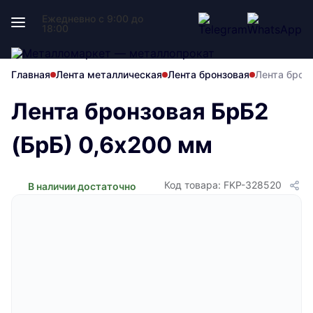
Ежедневно с 9:00 до
18:00
Главная
Лента металлическая
Лента бронзовая
Лента брон
Лента бронзовая БрБ2
(БрБ) 0,6х200 мм
Код товара: FKP-328520
В наличии достаточно