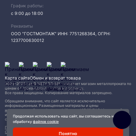
График работы:
с 9:00 до 18:00
Реквизиты
ООО "ГОСТМОНТАЖ" ИНН: 7751268364, ОГРН:
1237700630012
Карта сайта
Обмен и возврат товара
2005−2026 год © МЕТАЛЛ-МК - интернет магазин металлопроката по
ценам от производителя, оптом и в розницу.
Все права защищены. Копирование материалов запрещено.
Обращаем внимание, что сайт является исключительно
информационным. Размещенные материалы и цены
не являются публичной офертой (Статья 437 (2) ГК РФ)
и могут быть
изменены без уведомления. Для уточнения наличия, характеристик и
Продолжая использовать наш сайт, вы соглашаетесь на
стоимости материалов обращайтесь в офисы продаж.
обработку
файлов cookie
Политика конфиденциальности
|
Пользовательское соглашение
|
Обработка файлов Cookie
Понятно