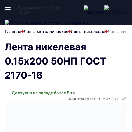
Ежедневно с 9:00 до
18:00
Главная
Лента металлическая
Лента никелевая
Лента нике
Лента никелевая
0.15x200 50НП ГОСТ
2170-16
Доступно на складе более 5 тн
Код товара: FKP-544302