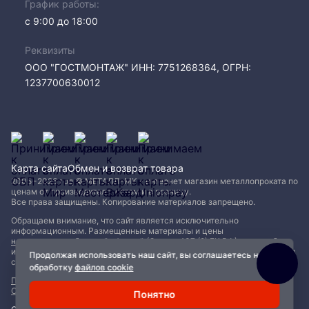
График работы:
с 9:00 до 18:00
Реквизиты
ООО "ГОСТМОНТАЖ" ИНН: 7751268364, ОГРН:
1237700630012
Карта сайта
Обмен и возврат товара
2005−2026 год © МЕТАЛЛ-МК - интернет магазин металлопроката по
ценам от производителя, оптом и в розницу.
Все права защищены. Копирование материалов запрещено.
Обращаем внимание, что сайт является исключительно
информационным. Размещенные материалы и цены
не являются публичной офертой (Статья 437 (2) ГК РФ)
и могут быть
изменены без уведомления. Для уточнения наличия, характеристик и
Продолжая использовать наш сайт, вы соглашаетесь на
стоимости материалов обращайтесь в офисы продаж.
обработку
файлов cookie
Политика конфиденциальности
|
Пользовательское соглашение
|
Обработка файлов Cookie
Понятно