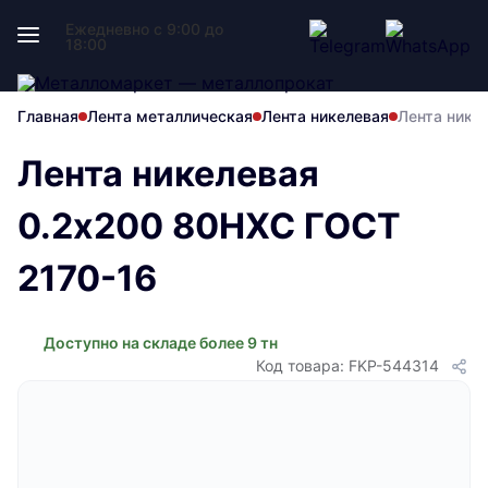
Ежедневно с 9:00 до
18:00
Главная
Лента металлическая
Лента никелевая
Лента нике
Лента никелевая
0.2x200 80НХС ГОСТ
2170-16
Доступно на складе более 9 тн
Код товара: FKP-544314