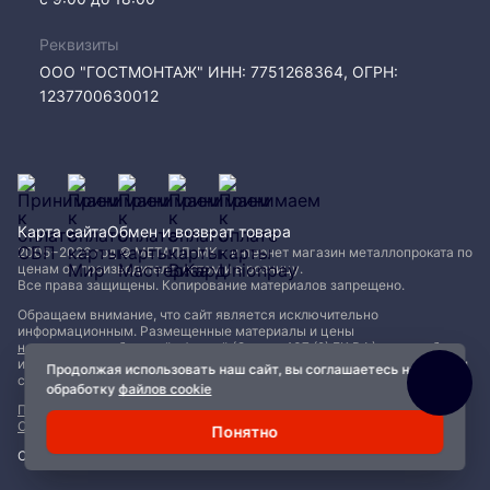
Реквизиты
ООО "ГОСТМОНТАЖ" ИНН: 7751268364, ОГРН:
1237700630012
Карта сайта
Обмен и возврат товара
2005−2026 год © МЕТАЛЛ-МК - интернет магазин металлопроката по
ценам от производителя, оптом и в розницу.
Все права защищены. Копирование материалов запрещено.
Обращаем внимание, что сайт является исключительно
информационным. Размещенные материалы и цены
не являются публичной офертой (Статья 437 (2) ГК РФ)
и могут быть
изменены без уведомления. Для уточнения наличия, характеристик и
Продолжая использовать наш сайт, вы соглашаетесь на
стоимости материалов обращайтесь в офисы продаж.
обработку
файлов cookie
Политика конфиденциальности
|
Пользовательское соглашение
|
Обработка файлов Cookie
Понятно
Сделано с ❤️