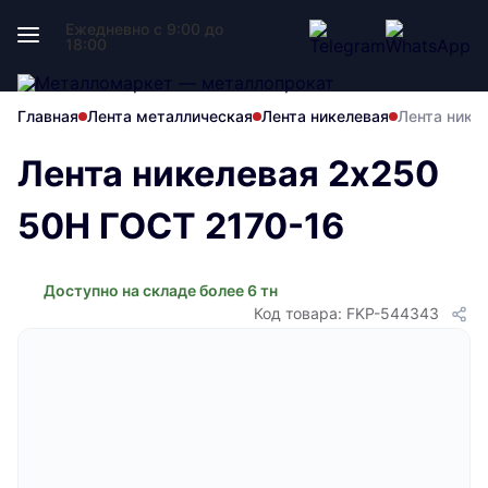
Ежедневно с 9:00 до
18:00
Главная
Лента металлическая
Лента никелевая
Лента нике
Лента никелевая 2x250
50Н ГОСТ 2170-16
Доступно на складе более 6 тн
Код товара: FKP-544343