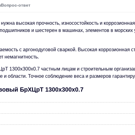
ы
Вопрос-ответ
 нужна высокая прочность, износостойкость и коррозионна
 подшипников и шестерен в машинах, элементов в морских у
емость с аргонодуговой сваркой. Высокая коррозионная сто
т немагнитность.
ЦрТ 1300х300х0.7 частным лицам и строительным организа
ве и области. Точное соблюдение веса и размеров гарантир
нзовый БрХЦрТ 1300х300х0.7