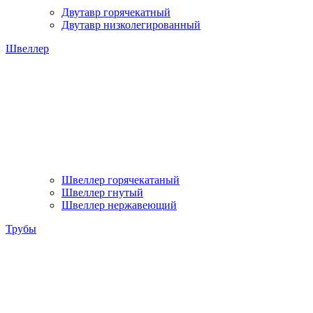
Двутавр горячекатный
Двутавр низколегированный
Швеллер
Швеллер горячекатаный
Швеллер гнутый
Швеллер нержавеющий
Трубы