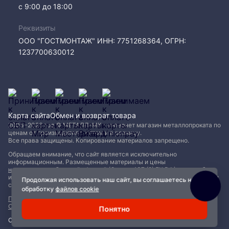
с 9:00 до 18:00
Реквизиты
ООО "ГОСТМОНТАЖ" ИНН: 7751268364, ОГРН:
1237700630012
Карта сайта
Обмен и возврат товара
2005−2026 год © МЕТАЛЛ-МК - интернет магазин металлопроката по
ценам от производителя, оптом и в розницу.
Все права защищены. Копирование материалов запрещено.
Обращаем внимание, что сайт является исключительно
информационным. Размещенные материалы и цены
не являются публичной офертой (Статья 437 (2) ГК РФ)
и могут быть
изменены без уведомления. Для уточнения наличия, характеристик и
Продолжая использовать наш сайт, вы соглашаетесь на
стоимости материалов обращайтесь в офисы продаж.
обработку
файлов cookie
Политика конфиденциальности
|
Пользовательское соглашение
|
Обработка файлов Cookie
Понятно
Сделано с ❤️