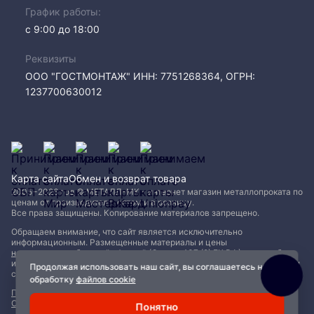
График работы:
с 9:00 до 18:00
Реквизиты
ООО "ГОСТМОНТАЖ" ИНН: 7751268364, ОГРН:
1237700630012
Карта сайта
Обмен и возврат товара
2005−2026 год © МЕТАЛЛ-МК - интернет магазин металлопроката по
ценам от производителя, оптом и в розницу.
Все права защищены. Копирование материалов запрещено.
Обращаем внимание, что сайт является исключительно
информационным. Размещенные материалы и цены
не являются публичной офертой (Статья 437 (2) ГК РФ)
и могут быть
изменены без уведомления. Для уточнения наличия, характеристик и
Продолжая использовать наш сайт, вы соглашаетесь на
стоимости материалов обращайтесь в офисы продаж.
обработку
файлов cookie
Политика конфиденциальности
|
Пользовательское соглашение
|
Обработка файлов Cookie
Понятно