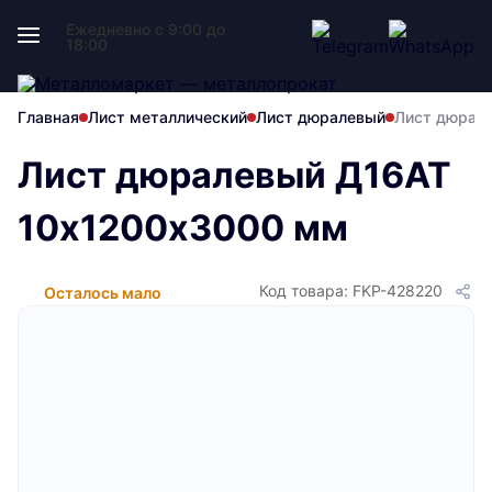
Ежедневно с 9:00 до
18:00
Главная
Лист металлический
Лист дюралевый
Лист дюрал
Лист дюралевый Д16АТ
10х1200х3000 мм
Код товара: FKP-428220
Осталось мало