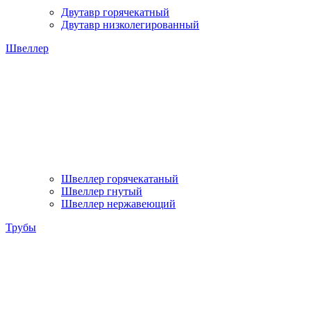
Двутавр горячекатный
Двутавр низколегированный
Швеллер
Швеллер горячекатаный
Швеллер гнутый
Швеллер нержавеющий
Трубы