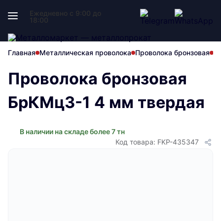
Ежедневно с 9:00 до
18:00
Главная
Металлическая проволока
Проволока бронзовая
П
Проволока бронзовая
БрКМц3-1 4 мм твердая
В наличии на складе более 7 тн
Код товара: FKP-435347