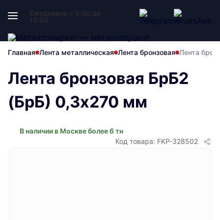
Ежедневно с 9:00 до
18:00
Главная
Лента металлическая
Лента бронзовая
Лента брон
Лента бронзовая БрБ2
(БрБ) 0,3х270 мм
В наличии в Москве более 6 тн
Код товара: FKP-328502