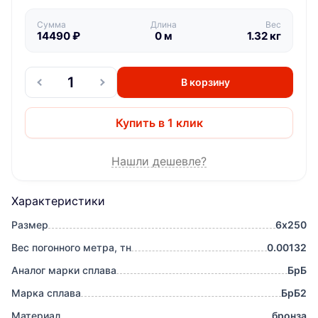
Сумма
Длина
Вес
14490
₽
0
м
1.32
кг
В корзину
Купить в 1 клик
Нашли дешевле?
Характеристики
Размер
6х250
Вес погонного метра, тн
0.00132
Аналог марки сплава
БрБ
Марка сплава
БрБ2
Материал
бронза