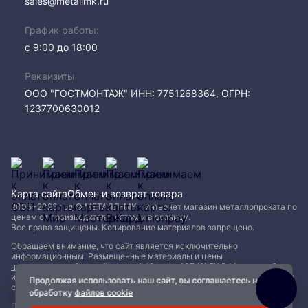
sales@metallmk.ru
График работы:
с 9:00 до 18:00
Реквизиты
ООО "ГОСТМОНТАЖ" ИНН: 7751268364, ОГРН:
1237700630012
Карта сайта
Обмен и возврат товара
2005−2026 год © МЕТАЛЛ-МК - интернет магазин металлопроката по
ценам от производителя, оптом и в розницу.
Все права защищены. Копирование материалов запрещено.
Обращаем внимание, что сайт является исключительно
информационным. Размещенные материалы и цены
не являются публичной офертой (Статья 437 (2) ГК РФ)
и могут быть
изменены без уведомления. Для уточнения наличия, характеристик и
Продолжая использовать наш сайт, вы соглашаетесь на
стоимости материалов обращайтесь в офисы продаж.
обработку
файлов cookie
Политика конфиденциальности
|
Пользовательское соглашение
|