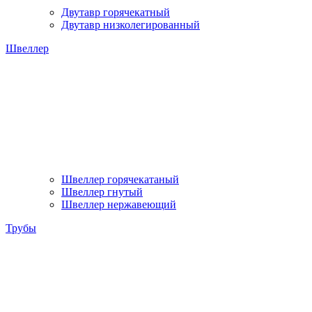
Двутавр горячекатный
Двутавр низколегированный
Швеллер
Швеллер горячекатаный
Швеллер гнутый
Швеллер нержавеющий
Трубы