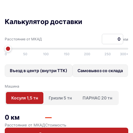
Калькулятор доставки
Расстояние от МКАД
км
0
50
100
150
200
250
300+
Въезд в центр (внутри ТТК)
Самовывоз со склада
Машина
Косуля 1,5 тн
Гризли 5 тн
ПАРНАС 20 тн
0 км
—
Расстояние от МКАД
Стоимость