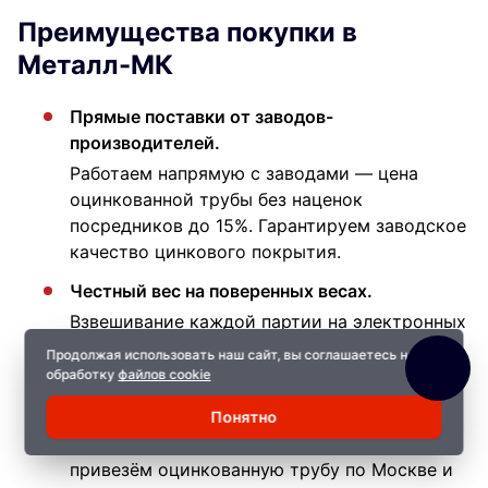
Преимущества покупки в
Металл-МК
Прямые поставки от заводов-
производителей.
Работаем напрямую с заводами — цена
оцинкованной трубы без наценок
посредников до 15%. Гарантируем заводское
качество цинкового покрытия.
Честный вес на поверенных весах.
Взвешивание каждой партии на электронных
весах с точностью ±10 кг — оплата за
Продолжая использовать наш сайт, вы соглашаетесь на
реальный объём, а не за теоретический вес.
обработку
файлов cookie
Доставка в день заказа.
Понятно
Собственный автопарк из 15 грузовиков —
привезём оцинкованную трубу по Москве и