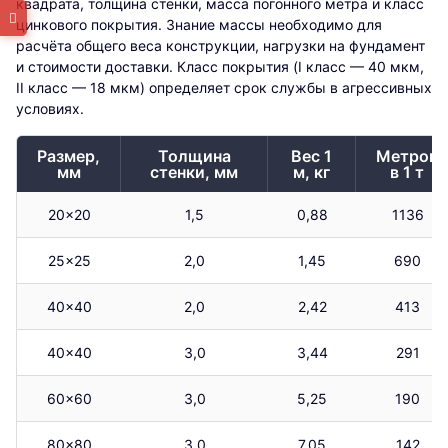
квадрата, толщина стенки, масса погонного метра и класс
цинкового покрытия. Знание массы необходимо для
расчёта общего веса конструкции, нагрузки на фундамент
и стоимости доставки. Класс покрытия (I класс — 40 мкм,
II класс — 18 мкм) определяет срок службы в агрессивных
условиях.
Размер,
Толщина
Вес 1
Метров
мм
стенки, мм
м, кг
в 1 т
20×20
1,5
0,88
1136
25×25
2,0
1,45
690
40×40
2,0
2,42
413
40×40
3,0
3,44
291
60×60
3,0
5,25
190
80×80
3,0
7,05
142